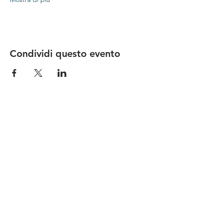
Condividi questo evento
Le nostre birre nascono in Toscana
sulla
Via Francigena
, sono fatte con
ingredienti
bio di filiera corta
,
sono frutto di ricerca e
innovazione
e sono
coinvolgenti
, perchè hanno
una
storia
da raccontare.