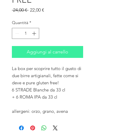
Prezzo
Prezzo
 24,00 € 
22,00 €
regolare
scontato
Quantità
*
Aggiungi al carrello
La box per scoprire tutto il gusto di
due birre artigianali, fatte come si
deve e pure gluten free!
6 STRADE Blanche da 33 cl
+ 6 ROMA IPA da 33 cl
allergeni: orzo, grano, avena