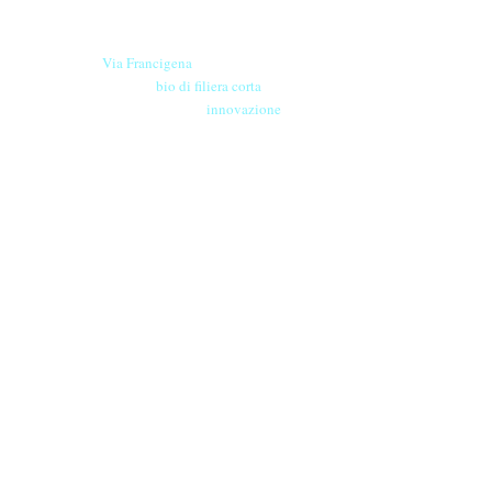
Le nostre birre nascono in Toscana
sulla
Via Francigena
, sono fatte con
ingredienti
bio di filiera corta
,
sono frutto di ricerca e
innovazione
e sono
coinvolgenti
, perchè hanno
una
storia
da raccontare.
vendita diretta:
mer - gio - ven: 10 - 18
via G. Puccini 13,
Barberino Tavarnelle
info @ birrificiosangimignano.it
T.
+390555180040
Birrificio San Gimignano srl - p.iva 01360760522
privacy policy