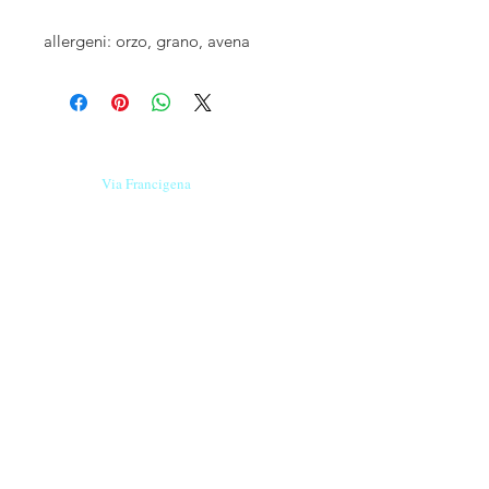
allergeni: orzo, grano, avena
Le nostre birre nascono in Toscana
sulla
Via Francigena
, sono fatte con
ingredienti
bio di filiera corta
,
sono frutto di ricerca e
innovazione
e sono
coinvolgenti
, perchè hanno
una
storia
da raccontare.
vendita diretta:
mer - gio - ven: 10 - 18