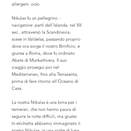
allergeni: orzo
Nikulas fu un pellegrino -
navigatore: partì dall’Islanda, nel XII
sec., attraversò la Scandinavia,
scese in Valdelsa, passando proprio
dove ora sorge il nostro Birrificio, e
giunse a Roma, dove fu ordinato
Abate di Munkathvera. Il suo
viaggio proseguì poi nel
Mediterraneo, fino alla Terrasanta,
prima di fare ritorno all’Oceano di
Casa.
La nostra Nikulas è una birra per i
temerari, che non hanno paura di
seguire le rotte difficili, ma giuste.
In etichetta abbiamo immaginato il
nostro Nikulas, in una notte di luna