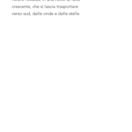
crescente, che si lascia trasportare
verso sud, dalle onde e dalle stelle.
Le nostre birre nascono in Toscana
sulla
Via Francigena
, sono fatte con
ingredienti
bio di filiera corta
,
sono frutto di ricerca e
innovazione
e sono
coinvolgenti
, perchè hanno
una
storia
da raccontare.
vendita diretta:
mer - gio - ven: 10 - 18